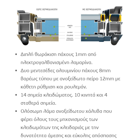
k
Διπλή θωράκιση πάχους 1mm από
ηλεκτρογαλβανισμένη λαμαρίνα.
Δυο μεντεσέδες αλουμινίου πάχους 8mm
βαρέως τύπου με ανοξείδωτο πείρο 12mm με
κάθετη ρύθμιση και ρουλεμάν.
14 σημεία κλειδώματος. 10 κινητά και 4
σταθερά σημεία.
Ολόσωμη λάμα ανοξείδωτου χάλυβα που
φέρει όλους τους μηχανισμούς των
κλειδωμάτων της κλειδαριάς με την
δυνατότητα άμεσης και εύκολης απόσπασης