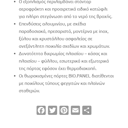
Ο εξοπλισμός περιλαμβάνει στάνταρ
αεροφράκτη και προαιρετικά ειδικό κατώφλι
για πλήρη στεγάνωση από το νερό της βροχής.
Επενδύσεις αλουμινίου, με σχέδια
παραδοσιακά, πρεσαριστά, μοντέρνα με inox,
ξύλου και κρυστάλλου ασφαλείας σε
ανεξάντλητη ποικιλία σχεδίων και χρωμάτων.
Δυνατότητα διχρωμίας πλαισίου – κάσας και
πλαισίου – φύλλου, εσωτερικά και εξωτερικά
της πόρτας εφόσον έχει θερμοδιακοπή.
Οι θωρακισμένες πόρτες BIO.PANEL διατίθενται
με ποικίλους τύπους φεγγιτών και πλαϊνών
σταθερών.
F
T
Pi
E
S
ac
wi
nt
m
h