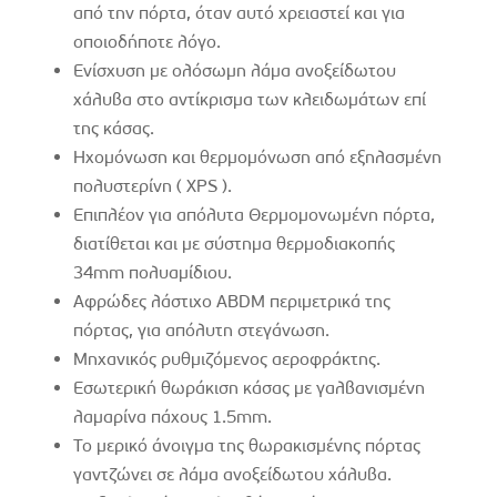
από την πόρτα, όταν αυτό χρειαστεί και για
οποιοδήποτε λόγο.
Ενίσχυση με ολόσωμη λάμα ανοξείδωτου
χάλυβα στο αντίκρισμα των κλειδωμάτων επί
της κάσας.
Ηχομόνωση και θερμομόνωση από εξηλασμένη
πολυστερίνη ( XPS ).
Επιπλέον για απόλυτα Θερμομονωμένη πόρτα,
διατίθεται και με σύστημα θερμοδιακοπής
34mm πολυαμίδιου.
Αφρώδες λάστιχο ABDM περιμετρικά της
πόρτας, για απόλυτη στεγάνωση.
Μηχανικός ρυθμιζόμενος αεροφράκτης.
Εσωτερική θωράκιση κάσας με γαλβανισμένη
λαμαρίνα πάχους 1.5mm.
Το μερικό άνοιγμα της θωρακισμένης πόρτας
γαντζώνει σε λάμα ανοξείδωτου χάλυβα.