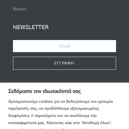
Renolit
NEWSLETTER
ΕΓΓΡΑΦΗ
Σεβόμαστε την ιδιωτικότητά σας
Χρησιμοποιούμε cookies για να βελτιώσουμε την εμπειρία
περιήγησής σας, να προβάλλουμε εξατομικευμένες
Τηλέφωνο
διαφημίσεις ή περιεχόμενο και να αναλύουμε
την

επισκεψιμότητά μας. Κάνοντας κλικ στο "Αποδοχή όλων",
+30 210 2468 460