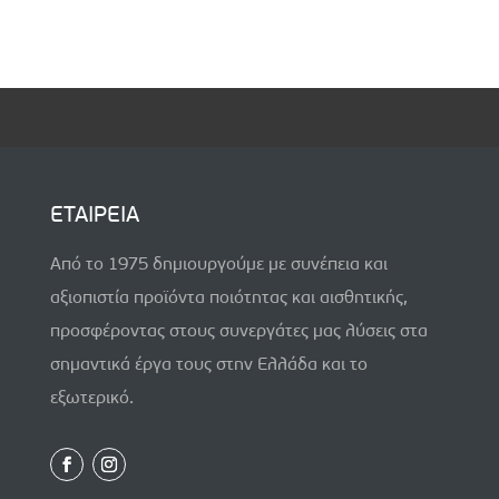
e
tt
er
ai
ar
b
er
es
l
e
o
t
o
k
ΕΤΑΙΡΕΙΑ
Από το 1975 δημιουργούμε με συνέπεια και
αξιοπιστία προϊόντα ποιότητας και αισθητικής,
προσφέροντας στους συνεργάτες μας λύσεις στα
σημαντικά έργα τους στην Ελλάδα και το
εξωτερικό.