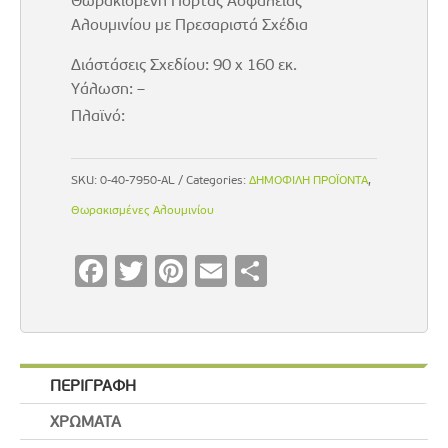
Θωρακισμένη Πόρτας Ασφαλείας
Αλουμινίου με Πρεσαριστά Σχέδια
Διάστάσεις Σχεδίου: 90 x 160 εκ.
Υάλωση: –
Πλαϊνό:
SKU:
0-40-7950-AL
Categories:
ΔΗΜΟΦΙΛΗ ΠΡΟΪΟΝΤΑ
,
Θωρακισμένες Αλουμινίου
F
T
Pi
E
S
ac
wi
nt
m
h
e
tt
er
ai
ar
b
er
es
l
e
ΠΕΡΙΓΡΑΦΗ
o
t
ΧΡΩΜΑΤΑ
o